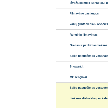
Išvažiuojamieji Banketai‎, F
Filmavimo paslaugos
Vaikų gimtadieniai - Ashow.l
Renginių filmavimas
Greitas ir patikimas tiekima
Salės papuošimas vestuvė
Showart.lt
MG renginiai
Salės papuošimas vestuvė
Linksma diskoteka per kal