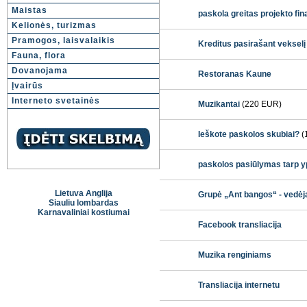
Maistas
paskola greitas projekto fi
Kelionės, turizmas
Pramogos, laisvalaikis
Kreditus pasirašant vekselį
Fauna, flora
Dovanojama
Restoranas Kaune
Įvairūs
Interneto svetainės
Muzikantai
(220 EUR)
Ieškote paskolos skubiai?
(
paskolos pasiūlymas tarp yp
Lietuva Anglija
Grupė „Ant bangos“ - vedėj
Siauliu lombardas
Karnavaliniai kostiumai
Facebook transliacija
Muzika renginiams
Transliacija internetu