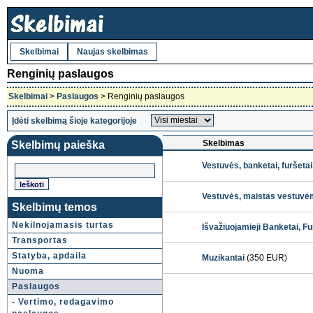
Skelbimai
Naujas skelbimas
Renginių paslaugos
Skelbimai
>
Paslaugos
> Renginių paslaugos
Įdėti skelbimą šioje kategorijoje
Skelbimas
Skelbimų paieška
Vestuvės, banketai, furšet
Vestuvės, maistas vestuvė
Skelbimų temos
Nekilnojamasis turtas
Išvažiuojamieji Banketai‎, F
Transportas
Statyba, apdaila
Muzikantai
(350 EUR)
Nuoma
Paslaugos
- Vertimo, redagavimo