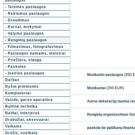
paslaugos
- Teisinės paslaugos
- Reklamos paslaugos
- Draudimas
- Kursai, mokymai
- Valymo paslaugos
- Renginių paslaugos
- Filmavimas, fotografavimas
- Paslaugos namams, meistrai
- Priežiūra, slauga
- Paskolos
- Įvairios paslaugos
Muzikanto paslaugos
(350 
Darbas
Ryšio priemonės
Muzikantai
(350 EUR)
Kompiuteriai
Vaizdo, garso aparatūra
Auros dekoracijų nuoma re
Buitinė technika
Baldai, interjeras
Renginių organizavimas Ozi.
Drabužiai, aksesuarai
Vaikams
paskola be palūkanų finan
Grožis, sveikata