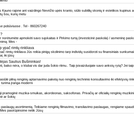
liento
 Kauno rajone ant vaizdingo Nevėžio upės kranto, siūlo subtilių skonių ir estetikos kupinus au
ų šou, kurių metu
ose pobūviuose . Tel - 860267240
i?
r norėtumėte apmokėti savo sąskaitas ir Pirkimo turtą (investicinė paskola) / asmeninę pasko
inimą. Mes -
 ypač rimtų rinkliava
č rimtų rinkliava Jūs reikia pinigų skolinimo tarp individų susidoroti su finansiniais sunkuma
i, iki jūsų
dėjas Saulius Bušininkas!
, balso nėra, o klubai vis dar juda šokio ritmu.. Taip įsivaizduojate savo ankstų rytą? Jei ta
 pasiūlė pilną renginių aptarnavimo paketą nuo renginių techninio konsultavimo iki efektyvių r
v turima įranga moderni
ji pramoginė muzika-smuikas, akordeonas, saksofonas. Privačių ar oficialių renginių muzikini
nė ar šokių
kų paslaugų asortimentą. Teikiame renginių filmavimo, transliavimo paslaugas, rengiame spau
. Mes pasirūpinsime netik Jūsų