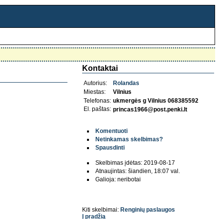
Kontaktai
Autorius:
Rolandas
Miestas:
Vilnius
Telefonas:
ukmergės g Vilnius 068385592
El. paštas:
princas1966@post.penki.lt
Komentuoti
Netinkamas skelbimas?
Spausdinti
Skelbimas įdėtas: 2019-08-17
Atnaujintas: šiandien, 18:07 val.
Galioja: neribotai
Kiti skelbimai:
Renginių paslaugos
Į pradžią