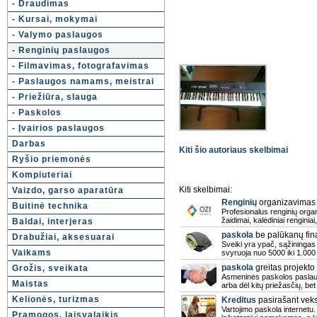
- Draudimas
- Kursai, mokymai
- Valymo paslaugos
- Renginių paslaugos
- Filmavimas, fotografavimas
- Paslaugos namams, meistrai
- Priežiūra, slauga
- Paskolos
- Įvairios paslaugos
Darbas
Kiti šio autoriaus skelbimai
Ryšio priemonės
Kompiuteriai
Kiti skelbimai:
Vaizdo, garso aparatūra
Renginių
organizavimas O
Buitinė technika
Profesionalus renginių organ
žaidimai, kalėdiniai renginiai
Baldai, interjeras
paskola
be palūkanų fi
Drabužiai, aksesuarai
Sveiki yra ypač, sąžiningas 
Vaikams
svyruoja nuo 5000 iki 1.000
paskola
greitas projekto
Grožis, sveikata
Asmeninės paskolos paslaug
Maistas
arba dėl kitų priežasčių, bet
Kelionės, turizmas
Kreditus
pasirašant veks
Vartojimo paskola internetu. 
Pramogos, laisvalaikis