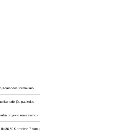
mandą Komandos formavimo
utinku todėl jūs paskolos
rba projekto realizavimo -
. Iki 86,89 € kreditas 7 dienų