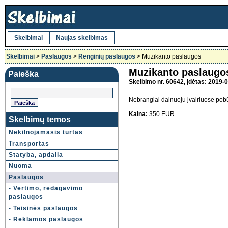
Skelbimai
Naujas skelbimas
Skelbimai
>
Paslaugos
>
Renginių paslaugos
> Muzikanto paslaugos
Muzikanto paslaugo
Paieška
Skelbimo nr. 60642, įdėtas: 2019-0
Nebrangiai dainuoju įvairiuose pobū
Kaina:
350 EUR
Skelbimų temos
Nekilnojamasis turtas
Transportas
Statyba, apdaila
Nuoma
Paslaugos
- Vertimo, redagavimo
paslaugos
- Teisinės paslaugos
- Reklamos paslaugos