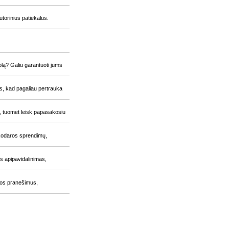
torinius patiekalus.
lą? Galiu garantuoti jums
is, kad pagaliau pertrauka
ip, tuomet leisk papasakosiu
inkodaros sprendimų,
s apipavidalinimas,
dos pranešimus,