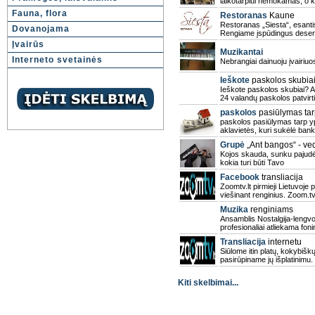
laikotarpiui nemokamas, o k
Fauna, flora
Restoranas
Kaune
Restoranas „Siesta“, esantis
Dovanojama
Rengiame įspūdingus desert
Įvairūs
Muzikantai
Interneto svetainės
Nebrangiai dainuoju įvairiu
Ieškote
paskolos skubia
Ieškote paskolos skubiai? A
24 valandų paskolos patvirt
paskolos
pasiūlymas tarp
paskolos pasiūlymas tarp ypa
aklavietės, kuri sukėlė banka
Grupė
„Ant bangos“ - ve
Kojos skauda, sunku pajudėti
kokia turi būti Tavo
Facebook
transliacija
Zoomtv.lt pirmieji Lietuvoje
viešinant renginius. Zoom.t
Muzika
renginiams
Ansamblis Nostalgija-lengvo
profesionaliai atliekama foni
Transliacija
internetu
Siūlome itin platų, kokybiš
pasirūpiname jų išplatinimu
Kiti skelbimai...