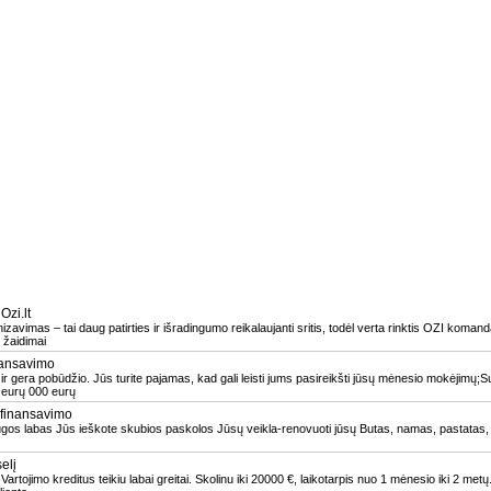
zi.lt
izavimas – tai daug patirties ir išradingumo reikalaujanti sritis, todėl verta rinktis OZI ko
, žaidimai
nansavimo
ir gera pobūdžio. Jūs turite pajamas, kad gali leisti jums pasireikšti jūsų mėnesio mokėjimų;S
 eurų 000 eurų
 finansavimo
os labas Jūs ieškote skubios paskolos Jūsų veikla-renovuoti jūsų Butas, namas, pastatas, a
elį
Vartojimo kreditus teikiu labai greitai. Skolinu iki 20000 €, laikotarpis nuo 1 mėnesio iki 2 metų