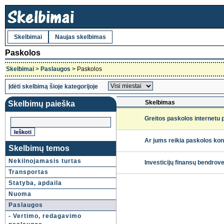
Skelbimai
Naujas skelbimas
Paskolos
Skelbimai
>
Paslaugos
> Paskolos
Įdėti skelbimą šioje kategorijoje
Skelbimas
Skelbimų paieška
Greitos paskolos internetu
Ar jums reikia paskolos ko
Skelbimų temos
Nekilnojamasis turtas
Investicijų finansų bendrove
Transportas
Statyba, apdaila
Nuoma
Paslaugos
- Vertimo, redagavimo