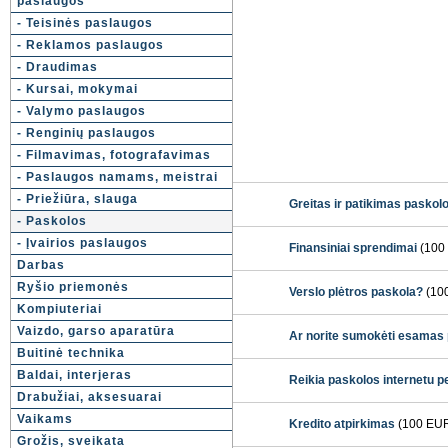
paslaugos
- Teisinės paslaugos
- Reklamos paslaugos
- Draudimas
- Kursai, mokymai
- Valymo paslaugos
- Renginių paslaugos
- Filmavimas, fotografavimas
- Paslaugos namams, meistrai
- Priežiūra, slauga
Greitas ir patikimas pasko
- Paskolos
- Įvairios paslaugos
Finansiniai sprendimai
(100
Darbas
Ryšio priemonės
Verslo plėtros paskola?
(10
Kompiuteriai
Vaizdo, garso aparatūra
Ar norite sumokėti esamas p
Buitinė technika
Baldai, interjeras
Reikia paskolos internetu p
Drabužiai, aksesuarai
Vaikams
Kredito atpirkimas
(100 EU
Grožis, sveikata