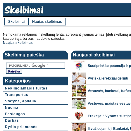
Skelbimai
Naujas skelbimas
Nemokama reklamos ir skelbimų lenta, aprėpianti įvairias temas. Įdėti skelbimą 
kategoriją arba pasinaudokite paieška.
Naujas skelbimas
Skelbimų paieška
Naujausi skelbimai
Sustiprinkite potencija ir p
Vyriškai erekcijai gerinti
Kategorijos
Nekilnojamasis turtas
Vestuvės, banketai, furš
Transportas
Statyba, apdaila
Vestuvės, maistas vestu
Nuoma
Paslaugos
Erekcijai ! Vyrams sustipri
Darbas
Ryšio priemonės
Išvažiuojamieji Banketai‎,