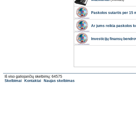
Paskolos sutartis per 15 
Ar jums reikia paskolos 
Investicijų finansų bendro
Iš viso galiojančių skelbimų: 64575
Skelbimai
Kontaktai
Naujas skelbimas