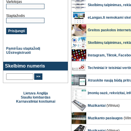
Vartotojas
Skelbimų talpinimas, rekl
Slaptažodis
eLangas.lt nemokami skel
Greitos paskolos internet
Skelbimų talpinimas, rekl
Pamiršau slaptažodį
Užsiregistruoti
Instagram, Tiktok, Facebo
Skelbimo numeris
Techniniai ir teisiniai vert
Atraskite naują būdą pritr
Įmonių oazė, rekvizitai, in
Lietuva Anglija
Siauliu lombardas
Karnavaliniai kostiumai
Muzikantai
(Vilnius)
Muzikanto paslaugos
(Viln
Muzikantai
(Vilnius)