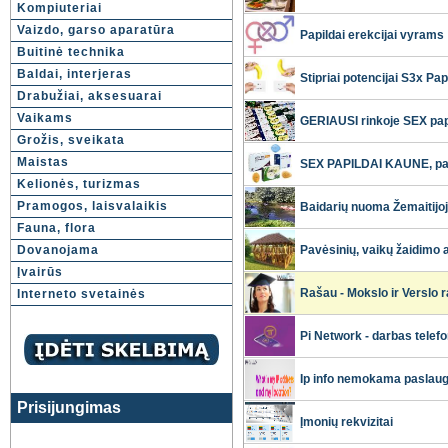
Kompiuteriai
Vaizdo, garso aparatūra
Papildai erekcijai vyrams
Buitinė technika
Baldai, interjeras
Stipriai potencijai S3x 
Drabužiai, aksesuarai
Vaikams
GERIAUSI rinkoje SEX pap
Grožis, sveikata
Maistas
SEX PAPILDAI KAUNE, pač
Kelionės, turizmas
Pramogos, laisvalaikis
Baidarių nuoma Žemaitij
Fauna, flora
Dovanojama
Pavėsinių, vaikų žaidimo a
Įvairūs
Rašau - Mokslo ir Verslo r
Interneto svetainės
Pi Network - darbas telefo
Ip info nemokama paslau
Prisijungimas
Įmonių rekvizitai