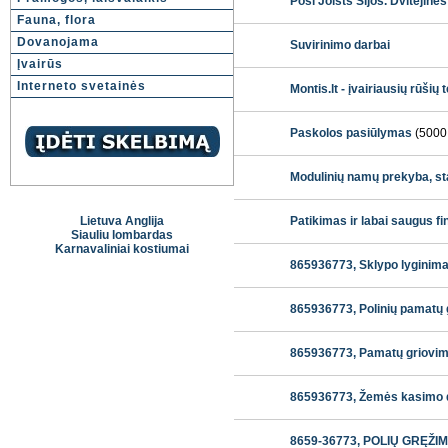
Posi Joists Sijos. Dvitėjinė
Fauna, flora
Dovanojama
Suvirinimo darbai
Įvairūs
Interneto svetainės
Montis.lt - įvairiausių rūši
Paskolos pasiūlymas
(5000
Modulinių namų prekyba, st
Lietuva Anglija
Patikimas ir labai saugus 
Siauliu lombardas
Karnavaliniai kostiumai
865936773, Sklypo lyginima
865936773, Polinių pamatų 
865936773, Pamatų griovima
865936773, Žemės kasimo d
8659-36773, POLIŲ GRĘŽIMA