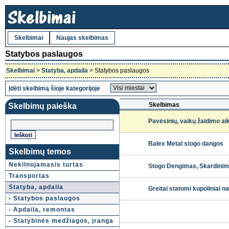
Skelbimai
Naujas skelbimas
Statybos paslaugos
Skelbimai
>
Statyba, apdaila
> Statybos paslaugos
Įdėti skelbimą šioje kategorijoje
Skelbimas
Skelbimų paieška
Pavėsinių, vaikų žaidimo aik
Balex Metal stogo dangos
Skelbimų temos
Nekilnojamasis turtas
Stogo Dengimas, Skardinima
Transportas
Statyba, apdaila
Greitai statomi kupoliniai n
- Statybos paslaugos
- Apdaila, remontas
- Statybinės medžiagos, įranga