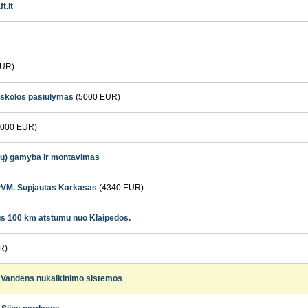
t.lt
EUR)
paskolos pasiūlymas
(5000 EUR)
000 EUR)
rų) gamyba ir montavimas
PVM. Supjautas Karkasas
(4340 EUR)
s 100 km atstumu nuo Klaipedos.
R)
i. Vandens nukalkinimo sistemos