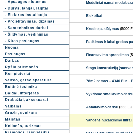
- Apsaugos sistemos
Moduliniai namai modulecraf
- Durys, langai, laiptai
- Elektros instaliacija
Elektrikai
- Projektavimas, dizainas
- Santechnikos darbai
Kredito pasiūlymas
(5000 
- Šildymas, vėdinimas
- Kitos paslaugos
Patikimas ir labai greitas 
Nuoma
Paslaugos
Finansavimo sprendimas
(5
Darbas
Ryšio priemonės
Stogo konstrukcijų (santva
Kompiuteriai
Vaizdo, garso aparatūra
78m2 namas – 4340 Eur + 
Buitinė technika
Baldai, interjeras
Vykdome smeliavimo darbu
Drabužiai, aksesuarai
Vaikams
Asfaltavimo darbai
(333 EU
Grožis, sveikata
Maistas
Vandens nukalkinimo filtra
Kelionės, turizmas
Pramogos, laisvalaikis