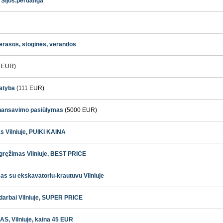
s Sijos.perdanga
ų terasos, stoginės, verandos
 EUR)
atyba
(111 EUR)
finansavimo pasiūlymas
(5000 EUR)
s Vilniuje, PUIKI KAINA
gręžimas Vilniuje, BEST PRICE
s su ekskavatoriu-krautuvu Vilniuje
arbai Vilniuje, SUPER PRICE
S, Vilniuje, kaina 45 EUR