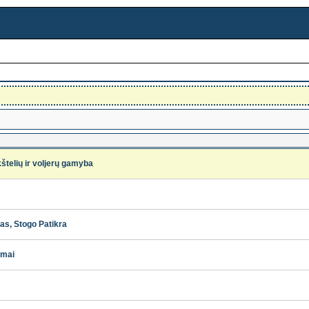
štelių ir voljerų gamyba
s, Stogo Patikra
amai