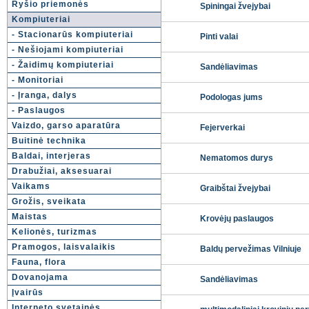
Ryšio priemonės
Spiningai žvejybai
Kompiuteriai
- Stacionarūs kompiuteriai
Pinti valai
- Nešiojami kompiuteriai
- Žaidimų kompiuteriai
Sandėliavimas
- Monitoriai
- Įranga, dalys
Podologas jums
- Paslaugos
Vaizdo, garso aparatūra
Fejerverkai
Buitinė technika
Baldai, interjeras
Nematomos durys
Drabužiai, aksesuarai
Vaikams
Graibštai žvejybai
Grožis, sveikata
Maistas
Krovėjų paslaugos
Kelionės, turizmas
Pramogos, laisvalaikis
Baldų pervežimas Vilniuje
Fauna, flora
Dovanojama
Sandėliavimas
Įvairūs
Interneto svetainės