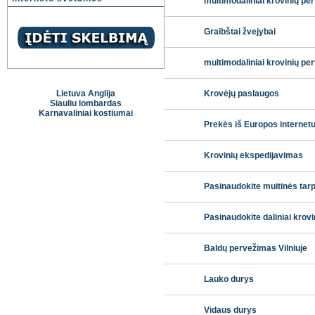
multimodaliniai krovinių pe
Graibštai žvejybai
multimodaliniai krovinių pe
Lietuva Anglija
Krovėjų paslaugos
Siauliu lombardas
Karnavaliniai kostiumai
Prekės iš Europos internet
Krovinių ekspedijavimas
Pasinaudokite muitinės tar
Pasinaudokite daliniai krov
Baldų pervežimas Vilniuje
Lauko durys
Vidaus durys