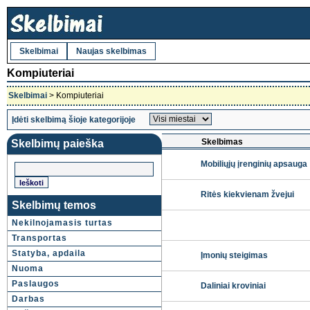
Skelbimai
Naujas skelbimas
Kompiuteriai
Skelbimai
> Kompiuteriai
Įdėti skelbimą šioje kategorijoje
Skelbimas
Skelbimų paieška
Mobiliųjų įrenginių apsauga
Ritės kiekvienam žvejui
Skelbimų temos
Nekilnojamasis turtas
Transportas
Statyba, apdaila
Įmonių steigimas
Nuoma
Paslaugos
Daliniai kroviniai
Darbas