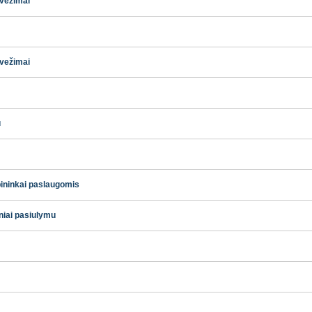
rvežimai
rvežimai
u
pininkai paslaugomis
iniai pasiulymu