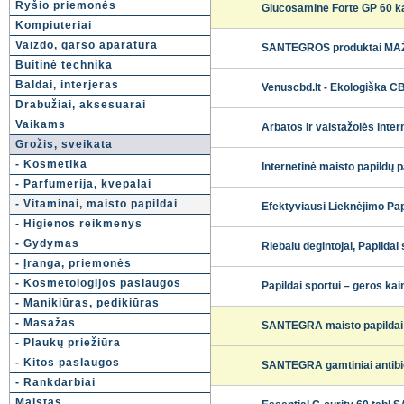
Ryšio priemonės
Glucosamine Forte GP 60 k
Kompiuteriai
Vaizdo, garso aparatūra
SANTEGROS produktai MA
Buitinė technika
Baldai, interjeras
Venuscbd.lt - Ekologiška C
Drabužiai, aksesuarai
Vaikams
Arbatos ir vaistažolės inter
Grožis, sveikata
- Kosmetika
Internetinė maisto papildų 
- Parfumerija, kvepalai
- Vitaminai, maisto papildai
Efektyviausi Lieknėjimo Papi
- Higienos reikmenys
- Gydymas
Riebalu degintojai, Papilda
- Įranga, priemonės
- Kosmetologijos paslaugos
Papildai sportui – geros kai
- Manikiūras, pedikiūras
- Masažas
SANTEGRA maisto papildai 
- Plaukų priežiūra
- Kitos paslaugos
SANTEGRA gamtiniai antib
- Rankdarbiai
Maistas