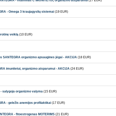
 SANTEGRA - vitaminas C IMUNITETUI, organizmo atsparumui
(17 EUR)
GRA - Omega 3 kraujagyslių sistemai
(19 EUR)
rotinę veiklą
(10 EUR)
aps SANTEGRA organizmo apsaugines jėgai - AKCIJA
(18 EUR)
A imunitetui, organizmo atsparumui - AKCIJA
(24 EUR)
- salygoja organizmo valyma
(15 EUR)
A - geležis anemijos profilaktikai
(17 EUR)
ANTEGRA - fitoestrogenas MOTERIMS
(21 EUR)