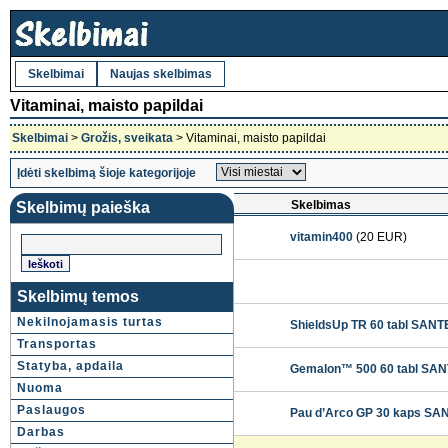
Skelbimai
Naujas skelbimas
Vitaminai, maisto papildai
Skelbimai
>
Grožis, sveikata
> Vitaminai, maisto papildai
Įdėti skelbimą šioje kategorijoje
Skelbimas
Skelbimų paieška
vitamin400
(20 EUR)
Skelbimų temos
Nekilnojamasis turtas
ShieldsUp TR 60 tabl SAN
Transportas
Statyba, apdaila
Gemalon™ 500 60 tabl SA
Nuoma
Paslaugos
Pau d’Arco GP 30 kaps SANT
Darbas