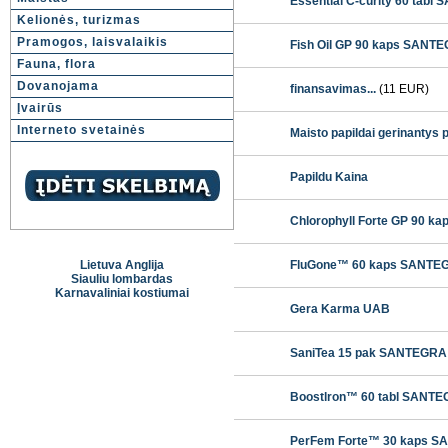
Essential C-curity 60 tabl
Kelionės, turizmas
Pramogos, laisvalaikis
Fish Oil GP 90 kaps SANTE
Fauna, flora
Dovanojama
finansavimas...
(11 EUR)
Įvairūs
Interneto svetainės
Maisto papildai gerinantys p
Papildu Kaina
Chlorophyll Forte GP 90 k
Lietuva Anglija
FluGone™ 60 kaps SANTEGR
Siauliu lombardas
Karnavaliniai kostiumai
Gera Karma UAB
SaniTea 15 pak SANTEGRA 
Boostlron™ 60 tabl SANTEGR
PerFem Forte™ 30 kaps S