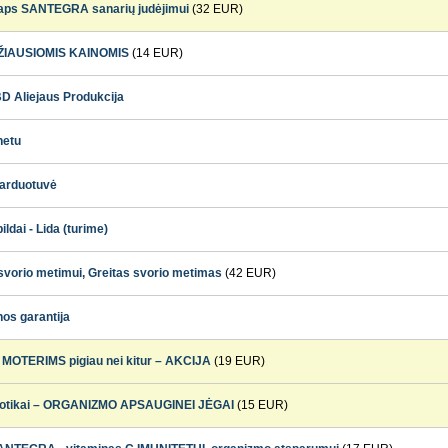
aps SANTEGRA sanarių judėjimui
(32 EUR)
ŽIAUSIOMIS KAINOMIS
(14 EUR)
BD Aliejaus Produkcija
netu
parduotuvė
ldai - Lida (turime)
i svorio metimui, Greitas svorio metimas
(42 EUR)
nos garantija
MOTERIMS pigiau nei kitur – AKCIJA
(19 EUR)
iotikai – ORGANIZMO APSAUGINEI JĖGAI
(15 EUR)