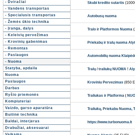
- Dviračiai
Skubi kredito sutartis
(1000
- Vandens transportas
- Specialusis transportas
Autobusų nuoma
- Žemės ūkio technika
- Įranga, dalys
Tralo ir Platformos Nuoma
(
- Keleivių pervežimas
- Krovinių gabenimas
Priekabų ir tralų nuoma Aly
- Remontas
- Paslaugos
Automobilių nuoma Klaipėd
- Nuoma
Statyba, apdaila
Tralų / traliukų NUOMA ! Aly
Nuoma
Paslaugos
Kroviniu Pervezimas
(850 
Darbas
Ryšio priemonės
Traliukas ir Platforma ( NU
Kompiuteriai
Vaizdo, garso aparatūra
Traliukų, Priekabu Nuoma, 
Buitinė technika
Baldai, interjeras
https://www.turbonuoma.lt
Drabužiai, aksesuarai
Vaikams