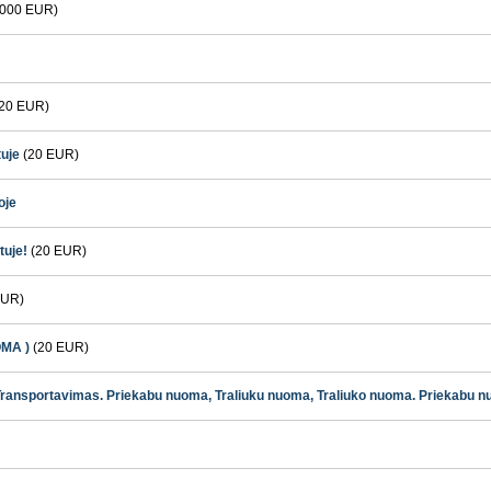
000 EUR)
20 EUR)
tuje
(20 EUR)
oje
tuje!
(20 EUR)
EUR)
OMA )
(20 EUR)
Transportavimas. Priekabu nuoma, Traliuku nuoma, Traliuko nuoma. Priekabu n