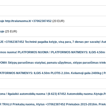
tuje http://tralunuoma.lt/ +37062387452
(20 EUR)
tuje
(25 EUR)
37062387452 Techninė pagalba kelyje, visą para, 7 dienas per savaitę! Aut
latformos nuoma! PLATFORMOS NUOMA ! PLATFORMOS MATMENYS: ILGIS 4.50m PL
 Sklypų paruošimas statybai, pamatu užpylimas, sklypo paruošimas trinkelių
RMOS MATMENYS: ILGIS 4.50m PLOTIS 2.10m. Keliamoji galia 2400kg ( Patog
ma ! Ilgalaikė automobilių nuoma ! (8-623) 87452 Automobilių nuoma Alytuje.Pa
 TRALU Priekabų nuoma, Alytus +37062387452 Priekabos 2015-2016m. Prieka