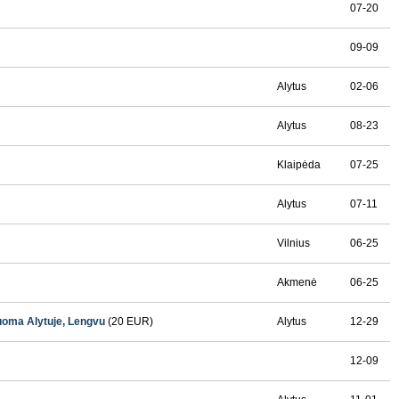
07-20
09-09
Alytus
02-06
Alytus
08-23
Klaipėda
07-25
Alytus
07-11
Vilnius
06-25
Akmenė
06-25
uoma Alytuje, Lengvu
(20 EUR)
Alytus
12-29
12-09