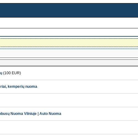
ių
(100 EUR)
eriai, kemperių nuoma
busų Nuoma Vilniuje | Auto Nuoma