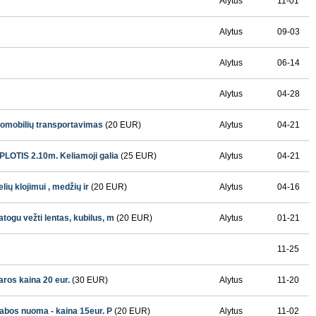
Alytus
11-01
Alytus
09-03
Alytus
06-14
Alytus
04-28
omobilių transportavimas
(20 EUR)
Alytus
04-21
OTIS 2.10m. Keliamoji galia
(25 EUR)
Alytus
04-21
 klojimui , medžių ir
(20 EUR)
Alytus
04-16
u vežti lentas, kubilus, m
(20 EUR)
Alytus
01-21
11-25
ros kaina 20 eur.
(30 EUR)
Alytus
11-20
bos nuoma - kaina 15eur. P
(20 EUR)
Alytus
11-02