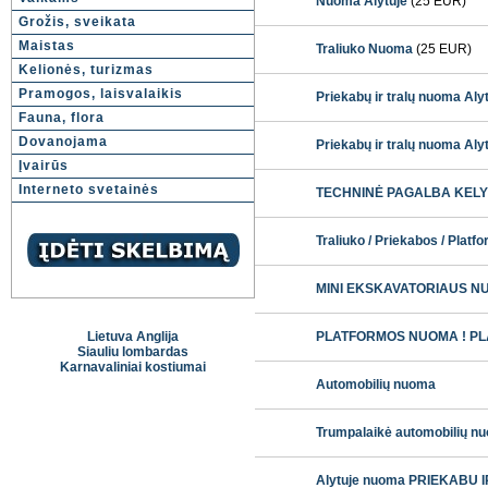
Nuoma Alytuje
(25 EUR)
Grožis, sveikata
Maistas
Traliuko Nuoma
(25 EUR)
Kelionės, turizmas
Pramogos, laisvalaikis
Priekabų ir tralų nuoma Aly
Fauna, flora
Dovanojama
Priekabų ir tralų nuoma Aly
Įvairūs
Interneto svetainės
TECHNINĖ PAGALBA KELYJE +
Traliuko / Priekabos / P
MINI EKSKAVATORIAUS NUOMA
Lietuva Anglija
PLATFORMOS NUOMA ! PLATFO
Siauliu lombardas
Karnavaliniai kostiumai
Automobilių nuoma
Trumpalaikė automobilių nuo
Alytuje nuoma PRIEKABU IR