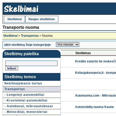
Skelbimai
Naujas skelbimas
Transporto nuoma
Skelbimai
>
Transportas
> Nuoma
Įdėti skelbimą šioje kategorijoje
Skelbimas
Skelbimų paieška
Kredito sutartis be mokesč
Keliaujukemperiu.lt - kemp
Skelbimų temos
Nekilnojamasis turtas
Transportas
- Lengvieji automobiliai
Autonuoma.com - Mikroauto
- Krovininiai automobiliai
- Autobusai, mikroautobusai
Automobilių nuoma Kaune
- Motociklai, motoroleriai