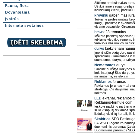
Siūlome profesionalias tarp
Fauna, flora
Užtikriname saugų, greitą ir 
individualių klientų poreikių
Dovanojama
krovinių
gabenimas jūra
Įvairūs
Teikiame profesionalias kro
saugų, patikimą ir ekonomiš
Interneto svetainės
visame pasaulyje. Organizuoj
bmw
e28 remontas
Ieškote patikimų specialist
teikiame visų tipų remonto 
variklio ir važiuoklės iki el
durys
kiekvienam namui
Įmonė siūlo platų durų pasir
sprendimų. Gaminamos ir mo
stumdomos durys, pritaikytos
Nematomos
durys
Siūlome aukštos kokybės nema
kokį interjerą! Šios durys yr
minimalizmą, estetiką ir
Reklamos
forumas
Reklamos forumas – tai viet
strategija. Čia dalijamasi n
sėkmės
LED
ekranai, reklamos g
Reklamos-formule.com
Ieškote patikimo partnerio
siūlo visapusį reklamos spr
lipdukų, vizitinių kortelių iki
Skaidrios
SEO Paslaug
EASYSEO agentūra naudoja p
duomenimis paremtas įžvalga
Duomenimis paremtos SEO 