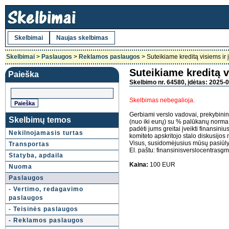
Skelbimai
Naujas skelbimas
Skelbimai
>
Paslaugos
>
Reklamos paslaugos
> Suteikiame kreditą visiems i
Suteikiame kreditą 
Paieška
Skelbimo nr. 64580, įdėtas: 2025-0
Skelbimas nebegalioja.
Gerbiami verslo vadovai, prekybininka
Skelbimų temos
(nuo iki eurų) su % palūkanų norma 
padėti jums greitai įveikti finansini
Nekilnojamasis turtas
komiteto apskritojo stalo diskusijos 
Visus, susidomėjusius mūsų pasiūly
Transportas
El. paštu: finansinisverslocentrasg
Statyba, apdaila
Kaina:
100 EUR
Nuoma
Paslaugos
- Vertimo, redagavimo
paslaugos
- Teisinės paslaugos
- Reklamos paslaugos