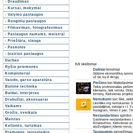
- Draudimas
- Kursai, mokymai
- Valymo paslaugos
- Renginių paslaugos
- Filmavimas, fotografavimas
- Paslaugos namams, meistrai
- Priežiūra, slauga
- Paskolos
- Įvairios paslaugos
Darbas
Kiti skelbimai:
Ryšio priemonės
Daliniai
kroviniai
Kompiuteriai
Siūlome ekonomišką sprendi
už tai, ką iš tikrųjų
Vaizdo, garso aparatūra
Piešimo
bei Maketavimo
Buitinė technika
Teikiu profesionalias pieši
klientams, tiek verslui. Dirb
Baldai, interjeras
terminų. Kiekvienas projek
Nemokami
soc like, sekėj
Drabužiai, aksesuarai
Like4like.org nemokamas So
Vaikams
pasidalijimai, sekėjai ir t.t
Instagram, Vimeo ir pan. Ti
Grožis, sveikata
Nestandartines
spintos
Maistas
Gaminame nestandartines spi
išmatavimus. Kiekvienas pro
Kelionės, turizmas
atsižvelgiant į kliento norus
Tarptautinis
pervežimas
Pramogos, laisvalaikis