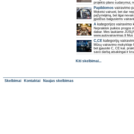
projekto plano sudarymui, r
Papildomos
vairavimo p
Mokeisi vairuoti, bet dar nep
pažymėjimą, bet ilgai nevair
įgūdžius baigusiems vairav
A
kategorijos vairavimo k
Nepraleisk puikios progos i
dabar. Mes laukiame JŪSŲ! 
www.autovairavimas.lt Mus r
C,CE
kategorijų vairavim
Mūsų vairavimo mokykloje UA
bet įgausite C, CE kat. prakt
savo darbą atsakingai ir kr
Kiti skelbimai...
Skelbimai
Kontaktai
Naujas skelbimas