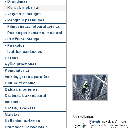
- Draudimas
- Kursai, mokymai
- Valymo paslaugos
- Renginių paslaugos
- Filmavimas, fotografavimas
- Paslaugos namams, meistrai
- Priežiūra, slauga
- Paskolos
- Įvairios paslaugos
Darbas
Ryšio priemonės
Kompiuteriai
Vaizdo, garso aparatūra
Buitinė technika
Baldai, interjeras
Drabužiai, aksesuarai
Vaikams
Grožis, sveikata
Maistas
Kiti skelbimai:
Kelionės, turizmas
Privati
mokykla Vilniuje
Šiaurės šalių švietimo model
Pramogos, laisvalaikis