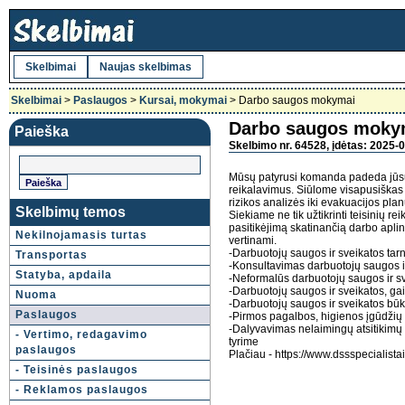
Skelbimai
Naujas skelbimas
Skelbimai
>
Paslaugos
>
Kursai, mokymai
> Darbo saugos mokymai
Darbo saugos moky
Paieška
Skelbimo nr. 64528, įdėtas: 2025-0
Mūsų patyrusi komanda padeda jūsų 
reikalavimus. Siūlome visapusiškas 
rizikos analizės iki evakuacijos pl
Skelbimų temos
Siekiame ne tik užtikrinti teisinių rei
pasitikėjimą skatinančią darbo aplin
Nekilnojamasis turtas
vertinami.
-Darbuotojų saugos ir sveikatos ta
Transportas
-Konsultavimas darbuotojų saugos i
Statyba, apdaila
-Neformalūs darbuotojų saugos ir 
-Darbuotojų saugos ir sveikatos, g
Nuoma
-Darbuotojų saugos ir sveikatos būk
Paslaugos
-Pirmos pagalbos, higienos įgūdži
-Dalyvavimas nelaimingų atsitikimų d
- Vertimo, redagavimo
tyrime
paslaugos
Plačiau - https://www.dssspecialistai.
- Teisinės paslaugos
- Reklamos paslaugos