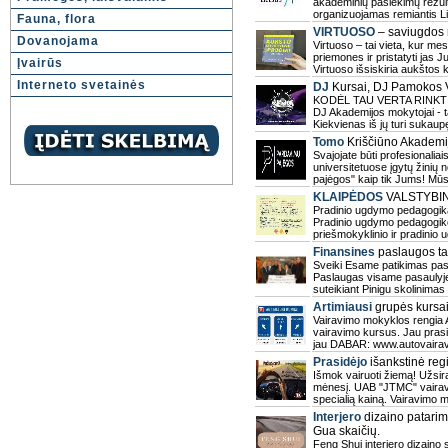
akademinių pasiekimų rezult
organizuojamas remiantis 
Fauna, flora
VIRTUOSO
– saviugdos 
Dovanojama
Virtuoso – tai vieta, kur me
priemones ir pristatyti jas
Įvairūs
Virtuoso išsiskiria aukšto
Interneto svetainės
DJ
Kursai, DJ Pamokos Vi
KODĖL TAU VERTA RINKTIS
DJ Akademijos mokytojai - t
Kiekvienas iš jų turi sukaup
Tomo
Kriščiūno Akademi
Svajojate būti profesionalia
universitetuose įgytų žinių
pajėgos" kaip tik Jums! Mūsų 
KLAIPĖDOS
VALSTYBIN
Pradinio ugdymo pedagogika
Pradinio ugdymo pedagogiko
priešmokyklinio ir pradinio
Finansines
paslaugos ta
Sveiki Esame patikimas pasi
Paslaugas visame pasaulyje
suteikiant Pinigu skolinima
Artimiausi
grupės kursa
Vairavimo mokyklos rengia A
vairavimo kursus. Jau prasid
jau DABAR: www.autovairavi
Prasidėjo
išankstinė reg
Išmok vairuoti žiemą! Užsir
mėnesį. UAB "JTMC" vairavi
specialią kainą. Vairavimo m
Interjero
dizaino patarim
Gua skaičių.
Feng Shui interjero dizaino s