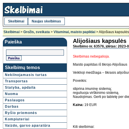
Skelbimai
Naujas skelbimas
Skelbimai
>
Grožis, sveikata
>
Vitaminai, maisto papildai
> Alijošiaus kapsulės
Alijošiaus kapsulės
Paieška
Skelbimo nr. 63576, įdėtas: 2023-0
Skelbimas nebegalioja.
Maisto papildas iš tikrojo Alijošiaus
Skelbimų temos
Veiklioji medžiaga – tikrasis alijoš
Nekilnojamasis turtas
Poveikis:
Transportas
Statyba, apdaila
stiprina imuninę sistemą;
reguliuoja virškinimo sistemą.
Nuoma
Naudojimas. Gerti po tabletę per die
Paslaugos
Kaina:
19 EUR
Darbas
Ryšio priemonės
Kompiuteriai
Vaizdo, garso aparatūra
Kiti skelbimai: