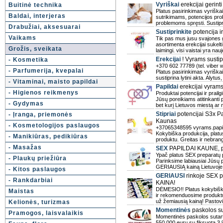
Vyriškai
erekcijai gerinti
Buitinė technika
Platus pasirinkimas vyriškai 
Baldai, interjeras
sutrikimams, potencijos pro
problemoms spręsti. Sustipri
Drabužiai, aksesuarai
Sustiprinkite
potencija ir
Vaikams
Tik pas mus jusu svajones gal
asortimenta erekcijai sukelt
Grožis, sveikata
laimingi. visi vaistai yra na
Erekcijai
! Vyrams sustipr
- Kosmetika
+370 602 77789 (tel. viber
- Parfumerija, kvepalai
Platus pasirinkimas vyriškai e
sustiprina lytini akta. Alytus
- Vitaminai, maisto papildai
Papildai
erekcijai vyram
- Higienos reikmenys
Produktai potencijai ir prai
Jūsų poreikiams atitinkanti 
- Gydymas
bet kurį Lietuvos miestą ar m
Stipriai
potencijai S3x P
- Įranga, priemonės
Kaunas
- Kosmetologijos paslaugos
+37065348595 vyrams.papil
Kokybiška produkcija, platus
- Manikiūras, pedikiūras
produktu. Greitas ir nebran
- Masažas
SEX
PAPILDAI KAUNE, pa
Ypač platus SEX preparatų pa
- Plaukų priežiūra
Parinksime labiausiai Jūsų p
GERIAUSIĄ kainą Lietuvoje!
- Kitos paslaugos
GERIAUSI
rinkoje SEX p
- Rankdarbiai
KAINA!
DĖMESIO!! Platus kokybiški
Maistas
ir rekomenduosime produktus
už žemiausią kainą! Pastov
Kelionės, turizmas
Momentinės
paskolos su
Pramogos, laisvalaikis
Momentinės paskolos sutart
550 000 eurų su fiksuota 3