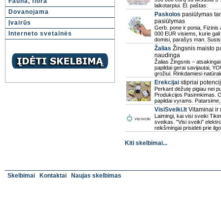
Fauna, flora
laikotarpiui. El. paštas:
Dovanojama
Paskolos
pasiūlymas tar
pasiūlymas
Įvairūs
Gerb. pone ir ponia, Fizinis
Interneto svetainės
000 EUR visiems, kurie gali 
domisi, parašys man. Susis
Žalias
Žingsnis maisto pa
naudinga
Žalias Žingsnis – atsakinga
papildai gerai savijautai, 
grožiui. Rinkdamiesi natūra
Erekcijai
stipriai potenci
Perkant dėžutę pigiau nei 
Produkcijos Pasirinkimas. 
papildai vyrams. Patarsime, 
VisiSveiki.lt
Vitaminai ir 
Laimingi, kai visi sveiki Ti
sveikas. "Visi sveiki" elek
reikšmingai prisidėti prie ilg
Kiti skelbimai...
Skelbimai
Kontaktai
Naujas skelbimas